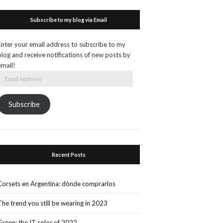
Subscribe to my blog via Email
Enter your email address to subscribe to my
blog and receive notifications of new posts by
email!
Email
Address
Subscribe
Recent Posts
Corsets en Argentina: dónde comprarlos
The trend you still be wearing in 2023
Green: the IT color of 2022