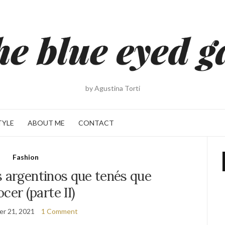
by Agustina Torti
TYLE
ABOUT ME
CONTACT
Fashion
 argentinos que tenés que
cer (parte II)
r 21, 2021
1 Comment