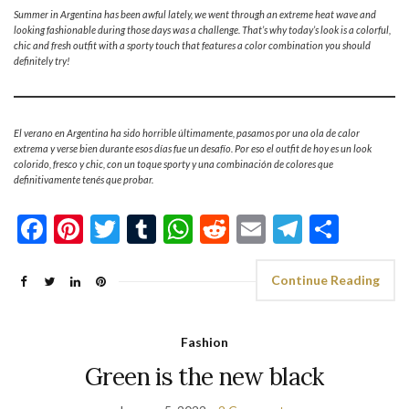
Summer in Argentina has been awful lately, we went through an extreme heat wave and
looking fashionable during those days was a challenge. That’s why today’s look is a colorful,
chic and fresh outfit with a sporty touch that features a color combination you should
definitely try!
El verano en Argentina ha sido horrible últimamente, pasamos por una ola de calor
extrema y verse bien durante esos días fue un desafío. Por eso el outfit de hoy es un look
colorido, fresco y chic, con un toque sporty y una combinación de colores que
definitivamente tenés que probar.
Facebook
Pinterest
Twitter
Tumblr
WhatsApp
Reddit
Email
Telegra
Shar
Continue Reading
Fashion
Green is the new black