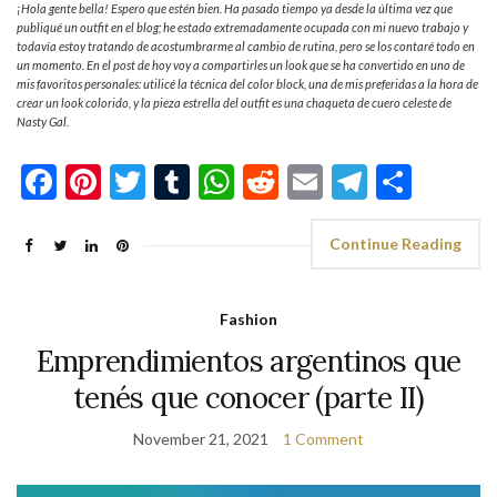
¡Hola gente bella! Espero que estén bien. Ha pasado tiempo ya desde la última vez que
publiqué un outfit en el blog; he estado extremadamente ocupada con mi nuevo trabajo y
todavía estoy tratando de acostumbrarme al cambio de rutina, pero se los contaré todo en
un momento. En el post de hoy voy a compartirles un look que se ha convertido en uno de
mis favoritos personales: utilicé la técnica del color block, una de mis preferidas a la hora de
crear un look colorido, y la pieza estrella del outfit es una chaqueta de cuero celeste de
Nasty Gal.
Facebook
Pinterest
Twitter
Tumblr
WhatsApp
Reddit
Email
Telegra
Shar
Continue Reading
Fashion
Emprendimientos argentinos que
tenés que conocer (parte II)
November 21, 2021
1 Comment