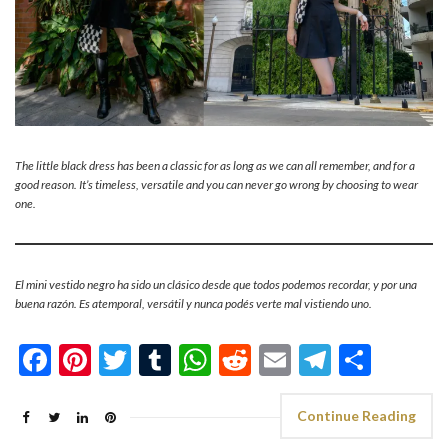
The little black dress has been a classic for as long as we can all remember, and for a
good reason. It’s timeless, versatile and you can never go wrong by choosing to wear
one.
El mini vestido negro ha sido un clásico desde que todos podemos recordar, y por una
buena razón. Es atemporal, versátil y nunca podés verte mal vistiendo uno.
Facebook
Pinterest
Twitter
Tumblr
WhatsApp
Reddit
Email
Telegra
Shar
Continue Reading