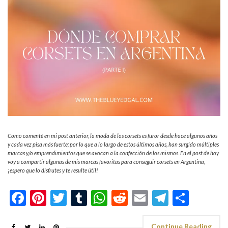
Como comenté en mi post anterior, la moda de los corsets es furor desde hace algunos años
y cada vez pisa más fuerte; por lo que a lo largo de estos últimos años, han surgido múltiples
marcas y/o emprendimientos que se avocan a la confección de los mismos. En el post de hoy
voy a compartir algunas de mis marcas favoritas para conseguir corsets en Argentina,
¡espero que lo disfrutes y te resulte útil!
Facebook
Pinterest
Twitter
Tumblr
WhatsApp
Reddit
Email
Telegra
Shar
Continue Reading