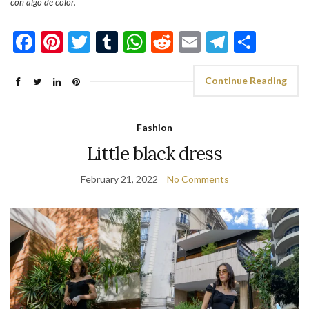
con algo de color.
Facebook
Pinterest
Twitter
Tumblr
WhatsApp
Reddit
Email
Telegra
Shar
Continue Reading
Fashion
Little black dress
February 21, 2022
No Comments