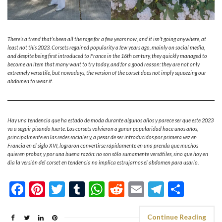
There’s a trend that’s been all the rage for a few years now, and it isn’t going anywhere, at
least not this 2023.
Corsets regained popularity a few years ago, mainly on social media,
and despite being first introduced to France in the 16th century, they quickly managed to
become an item that many want to try today, and for a good reason: they are not only
extremely versatile, but nowadays, the version of the corset does not imply squeezing our
abdomen to wear it.
Hay una tendencia que ha estado de moda durante algunos años y parece ser que este 2023
va a seguir pisando fuerte. Los corsets volvieron a ganar popularidad hace unos años,
principalmente en las redes sociales y, a pesar de ser introducidos por primera vez en
Francia en el siglo XVI, lograron convertirse rápidamente en una prenda que muchos
quieren probar, y por una buena razón: no son sólo sumamente versátiles, sino que hoy en
día la versión del corset en tendencia no implica estrujarnos el abdomen para usarlo.
Facebook
Pinterest
Twitter
Tumblr
WhatsApp
Reddit
Email
Telegra
Shar
Continue Reading