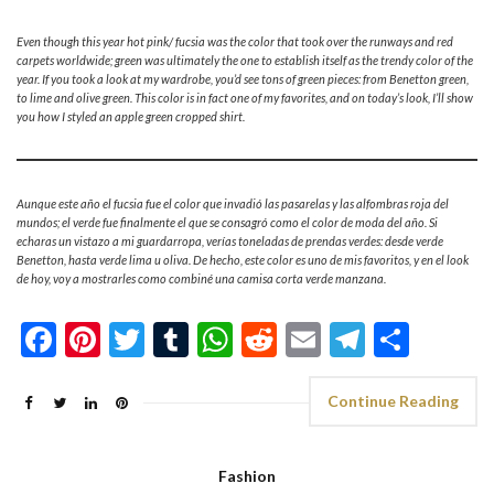
Even though this year hot pink/ fucsia was the color that took over the runways and red
carpets worldwide; green was ultimately the one to establish itself as the trendy color of the
year. If you took a look at my wardrobe, you’d see tons of green pieces: from Benetton green,
to lime and olive green. This color is in fact one of my favorites, and on today’s look, I’ll show
you how I styled an apple green cropped shirt.
Aunque este año el fucsia fue el color que invadió las pasarelas y las alfombras roja del
mundos; el verde fue finalmente el que se consagró como el color de moda del año. Si
echaras un vistazo a mi guardarropa, verías toneladas de prendas verdes: desde verde
Benetton, hasta verde lima u oliva. De hecho, este color es uno de mis favoritos, y en el look
de hoy, voy a mostrarles como combiné una camisa corta verde manzana.
Facebook
Pinterest
Twitter
Tumblr
WhatsApp
Reddit
Email
Telegra
Shar
Continue Reading
Fashion