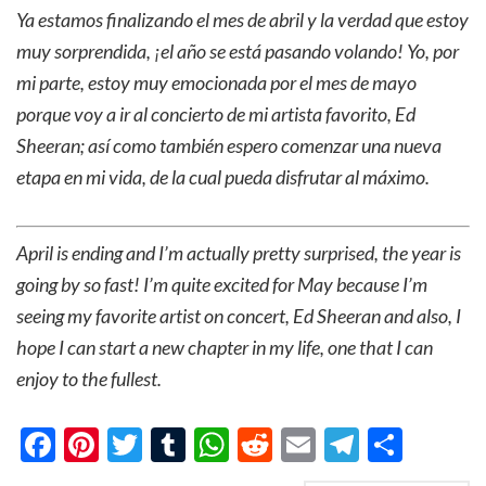
Ya estamos finalizando el mes de abril y la verdad que estoy
muy sorprendida, ¡el año se está pasando volando! Yo, por
mi parte, estoy muy emocionada por el mes de mayo
porque voy a ir al concierto de mi artista favorito, Ed
Sheeran; así como también espero comenzar una nueva
etapa en mi vida, de la cual pueda disfrutar al máximo.
April is ending and I’m actually pretty surprised, the year is
going by so fast! I’m quite excited for May because I’m
seeing my favorite artist on concert, Ed Sheeran and also, I
hope I can start a new chapter in my life, one that I can
enjoy to the fullest.
Facebook
Pinterest
Twitter
Tumblr
WhatsApp
Reddit
Email
Telegra
Shar