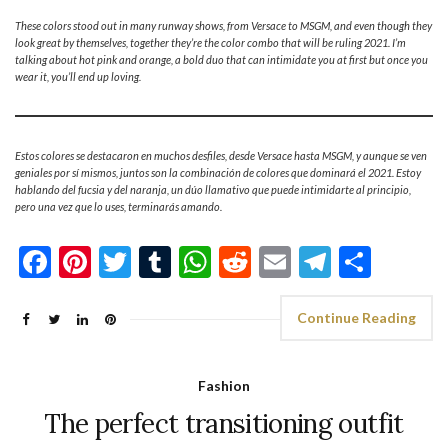
These colors stood out in many runway shows, from Versace to MSGM, and even though they
look great by themselves, together they’re the color combo that will be ruling 2021. I’m
talking about hot pink and orange, a bold duo that can intimidate you at first but once you
wear it, you’ll end up loving.
Estos colores se destacaron en muchos desfiles, desde Versace hasta MSGM, y aunque se ven
geniales por sí mismos, juntos son la combinación de colores que dominará el 2021. Estoy
hablando del fucsia y del naranja, un dúo llamativo que puede intimidarte al principio,
pero una vez que lo uses, terminarás amando.
Facebook
Pinterest
Twitter
Tumblr
WhatsApp
Reddit
Email
Telegra
Shar
Continue Reading
Fashion
The perfect transitioning outfit