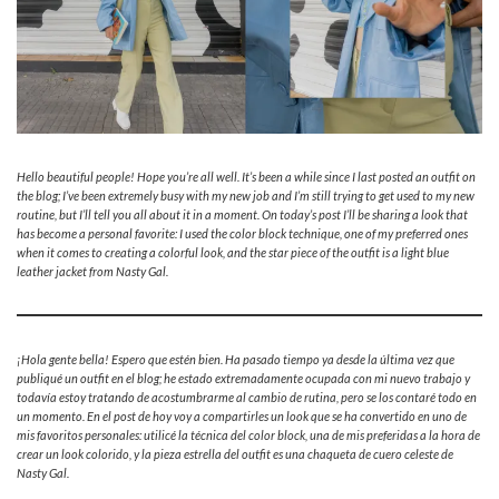
Hello beautiful people! Hope you’re all well. It’s been a while since I last posted an outfit on
the blog; I’ve been extremely busy with my new job and I’m still trying to get used to my new
routine, but I’ll tell you all about it in a moment. On today’s post I’ll be sharing a look that
has become a personal favorite: I used the color block technique, one of my preferred ones
when it comes to creating a colorful look, and the star piece of the outfit is a light blue
leather jacket from Nasty Gal.
¡Hola gente bella! Espero que estén bien. Ha pasado tiempo ya desde la última vez que
publiqué un outfit en el blog; he estado extremadamente ocupada con mi nuevo trabajo y
todavía estoy tratando de acostumbrarme al cambio de rutina, pero se los contaré todo en
un momento. En el post de hoy voy a compartirles un look que se ha convertido en uno de
mis favoritos personales: utilicé la técnica del color block, una de mis preferidas a la hora de
crear un look colorido, y la pieza estrella del outfit es una chaqueta de cuero celeste de
Nasty Gal.