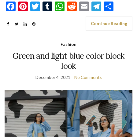
Facebook
Pinterest
Twitter
Tumblr
WhatsApp
Reddit
Email
Telegra
Shar
Continue Reading
Fashion
Green and light blue color block
look
December 4, 2021
No Comments