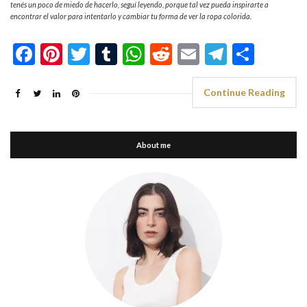
tenés un poco de miedo de hacerlo, seguí leyendo, porque tal vez pueda inspirarte a
encontrar el valor para intentarlo y cambiar tu forma de ver la ropa colorida.
Facebook
Pinterest
Twitter
Tumblr
WhatsApp
Reddit
Email
Telegra
Shar
Continue Reading
About me