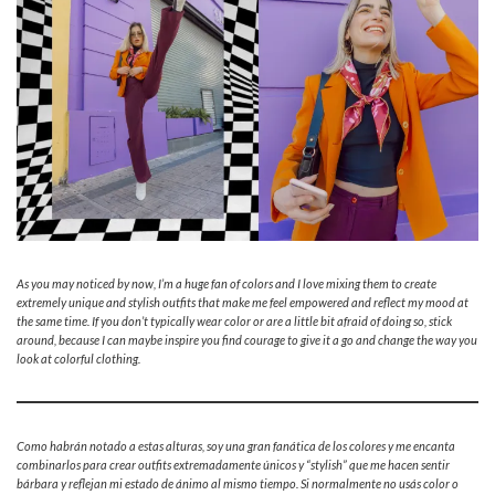
As you may noticed by now, I’m a huge fan of colors and I love mixing them to create
extremely unique and stylish outfits that make me feel empowered and reflect my mood at
the same time. If you don’t typically wear color or are a little bit afraid of doing so, stick
around, because I can maybe inspire you find courage to give it a go and change the way you
look at colorful clothing.
Como habrán notado a estas alturas, soy una gran fanática de los colores y me encanta
combinarlos para crear outfits extremadamente únicos y “stylish” que me hacen sentir
bárbara y reflejan mi estado de ánimo al mismo tiempo. Si normalmente no usás color o