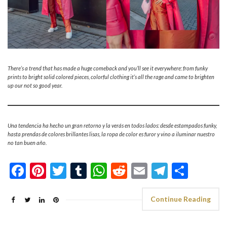
There’s a trend that has made a huge comeback and you’ll see it everywhere: from funky
prints to bright solid colored pieces, colorful clothing it’s all the rage and came to brighten
up our not so good year.
Una tendencia ha hecho un gran retorno y la verás en todos lados: desde estampados funky,
hasta prendas de colores brillantes lisas, la ropa de color es furor y vino a iluminar nuestro
no tan buen año.
Facebook
Pinterest
Twitter
Tumblr
WhatsApp
Reddit
Email
Telegra
Shar
Continue Reading