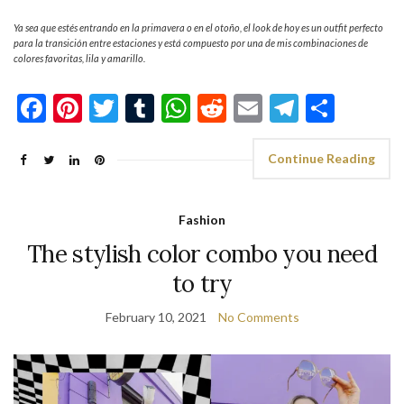
Ya sea que estés entrando en la primavera o en el otoño, el look de hoy es un outfit perfecto
para la transición entre estaciones y está compuesto por una de mis combinaciones de
colores favoritas, lila y amarillo.
Facebook
Pinterest
Twitter
Tumblr
WhatsApp
Reddit
Email
Telegra
Shar
Continue Reading
Fashion
The stylish color combo you need
to try
February 10, 2021
No Comments