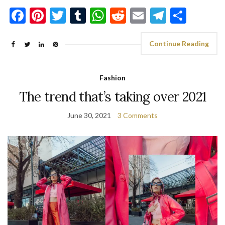
Facebook
Pinterest
Twitter
Tumblr
WhatsApp
Reddit
Email
Telegra
Shar
Continue Reading
Fashion
The trend that’s taking over 2021
June 30, 2021
3 Comments